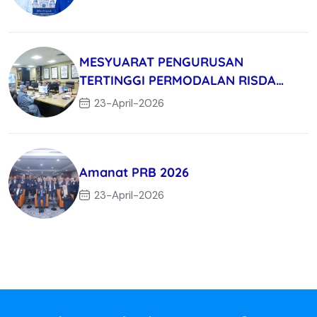
MESYUARAT PENGURUSAN
TERTINGGI PERMODALAN RISDA
BERHAD KALI KE-3/
23-April-2026
Amanat PRB 2026
23-April-2026