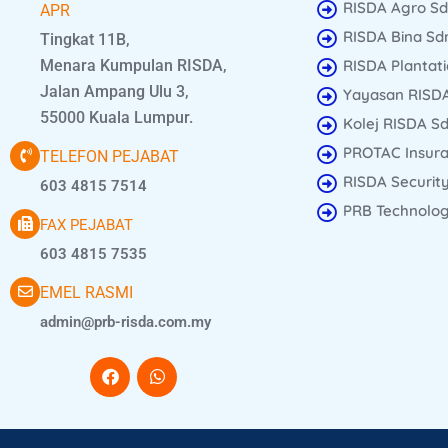
RISDA Agro Sd
APR
RISDA Bina Sdn
Tingkat 11B,
Menara Kumpulan RISDA,
RISDA Plantati
Jalan Ampang Ulu 3,
Yayasan RISD
55000 Kuala Lumpur.
Kolej RISDA Sd
PROTAC Insura
TELEFON PEJABAT
RISDA Security
603 4815 7514
PRB Technology
FAX PEJABAT
603 4815 7535
EMEL RASMI
admin@prb-risda.com.my