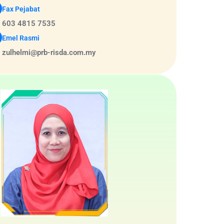
Fax Pejabat
603 4815 7535
Emel Rasmi
zulhelmi@prb-risda.com.my