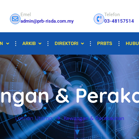
Emel
Telefon
admin@prb-risda.com.my
03-48157514
AN
ARKIB
DIREKTORI
PRBTS
HUBU
ngan & Perak
Laman Utama
Kewangan & Perakaunan