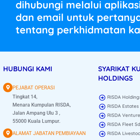
dihubungi melalui aplika
dan email untuk pertanya
tentang perkhidmatan ka
HUBUNGI KAMI
SYARIKAT K
HOLDINGS
PEJABAT OPERASI
Tingkat 14,
RISDA Holding
Menara Kumpulan RISDA,
RISDA Estates
Jalan Ampang Ulu 3 ,
RISDA Venture
55000 Kuala Lumpur.
RISDA Fleet S
ALAMAT JABATAN PEMBIAYAAN
RISDA Livesto