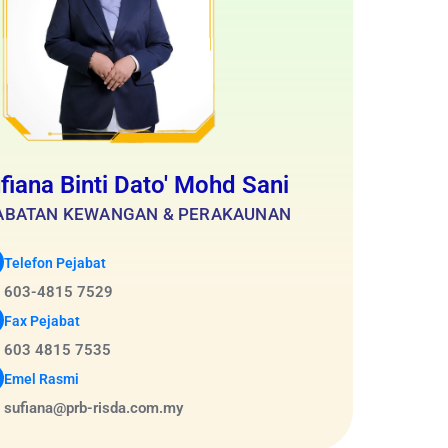
fiana Binti Dato' Mohd Sani
ABATAN KEWANGAN & PERAKAUNAN
Telefon Pejabat
603-4815 7529
Fax Pejabat
603 4815 7535
Emel Rasmi
sufiana@prb-risda.com.my