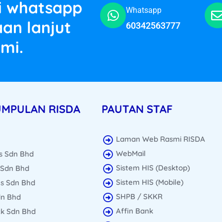
si whatsapp
Whatsapp
an lanjut
60342563777
mi.
UMPULAN RISDA
PAUTAN STAF
Laman Web Rasmi RISDA
WebMail
s Sdn Bhd
Sistem HIS (Desktop)
 Sdn Bhd
Sistem HIS (Mobile)
s Sdn Bhd
SHPB / SKKR
dn Bhd
Affin Bank
ck Sdn Bhd