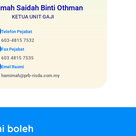
mah Saidah Binti Othman
KETUA UNIT GAJI
Telefon Pejabat
603-4815 7532
Fax Pejabat
603 4815 7535
Emel Rasmi
hamimah@prb-risda.com.my
i boleh