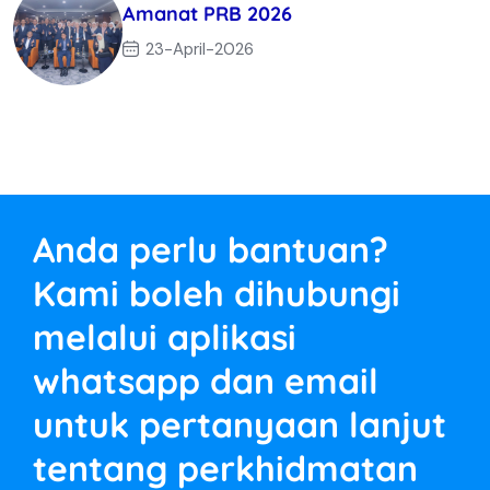
Amanat PRB 2026
23-April-2026
Anda perlu bantuan?
Kami boleh dihubungi
melalui aplikasi
whatsapp dan email
untuk pertanyaan lanjut
tentang perkhidmatan