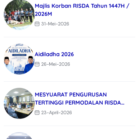
Majlis Korban RISDA Tahun 1447H /
2026M
31-Mei-2026
Aidiladha 2026
26-Mei-2026
MESYUARAT PENGURUSAN
TERTINGGI PERMODALAN RISDA
BERHAD KALI KE-3/
23-April-2026