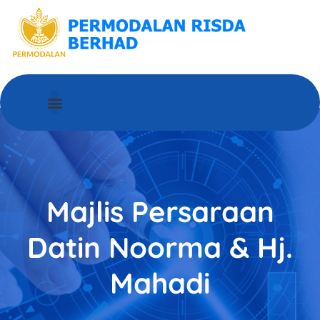
MENGENAI PRB
HUBUNGI KAMI
Majlis Persaraan
Datin Noorma & Hj.
Mahadi