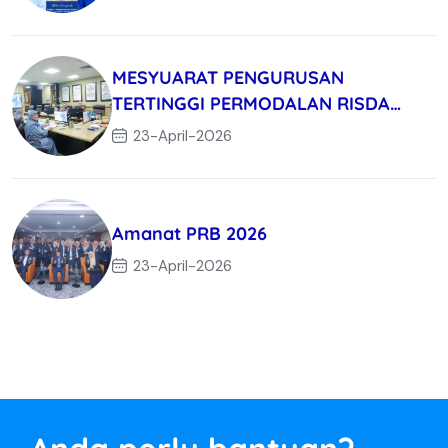
MESYUARAT PENGURUSAN
TERTINGGI PERMODALAN RISDA
BERHAD KALI KE-3/
23-April-2026
Amanat PRB 2026
23-April-2026