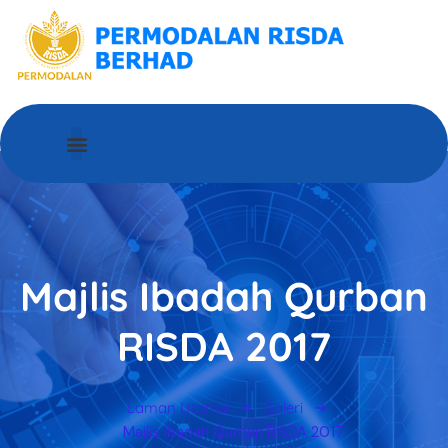
MENGENAI PRB
HUBUNGI KAMI
Majlis Ibadah Qurban
RISDA 2017
Laman Utama
Galeri
Majlis Ibadah Qurban RISDA 2017