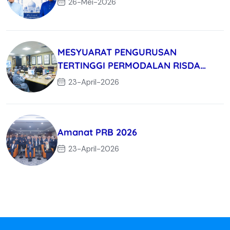
26-Mei-2026
MESYUARAT PENGURUSAN
TERTINGGI PERMODALAN RISDA
BERHAD KALI KE-3/
23-April-2026
Amanat PRB 2026
23-April-2026