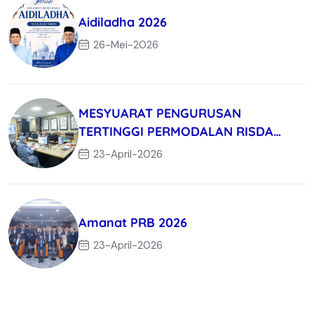
Aidiladha 2026
26-Mei-2026
MESYUARAT PENGURUSAN
TERTINGGI PERMODALAN RISDA
BERHAD KALI KE-3/
23-April-2026
Amanat PRB 2026
23-April-2026