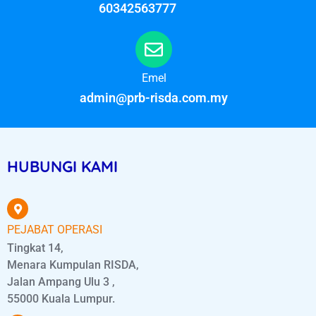
60342563777
Emel
admin@prb-risda.com.my
HUBUNGI KAMI
PEJABAT OPERASI
Tingkat 14,
Menara Kumpulan RISDA,
Jalan Ampang Ulu 3 ,
55000 Kuala Lumpur.