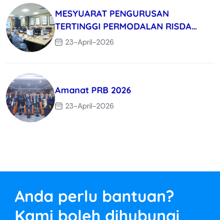
MESYUARAT PENGURUSAN
TERTINGGI PERMODALAN RISDA
BERHAD KALI KE-3/
23-April-2026
Amanat PRB 2026
23-April-2026
Anda perlu bantuan?
Kami boleh dihubungi