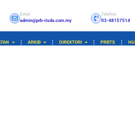
Emel
Telefon
admin@prb-risda.com.my
03-48157514
ATAN
ARKIB
DIREKTORI
PRBTS
HU