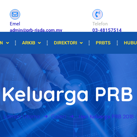
Emel
Telefon
admin@prb-risda.com.my
03-48157514
AN
ARKIB
DIREKTORI
PRBTS
HUBU
 Keluarga PRB
Laman Utama
Galeri
Hari Keluarga PRB 2018