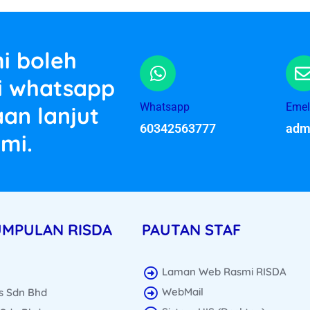
i boleh
si whatsapp
Whatsapp
Emel
an lanjut
60342563777
adm
mi.
UMPULAN RISDA
PAUTAN STAF
Laman Web Rasmi RISDA
WebMail
s Sdn Bhd