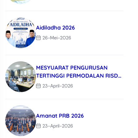
Aidiladha 2026
26-Mei-2026
MESYUARAT PENGURUSAN
TERTINGGI PERMODALAN RISDA
BERHAD KALI KE-3/
23-April-2026
Amanat PRB 2026
23-April-2026