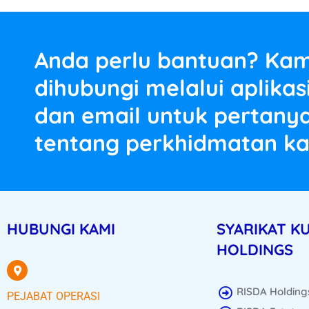
Anda perlu bantuan? Kam
dihubungi melalui aplika
dan email untuk pertanya
tentang perkhidmatan ka
HUBUNGI KAMI
SYARIKAT K
HOLDINGS
RISDA Holding
PEJABAT OPERASI