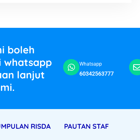
i boleh
si whatsapp
Whatsapp
an lanjut
60342563777
mi.
UMPULAN RISDA
PAUTAN STAF