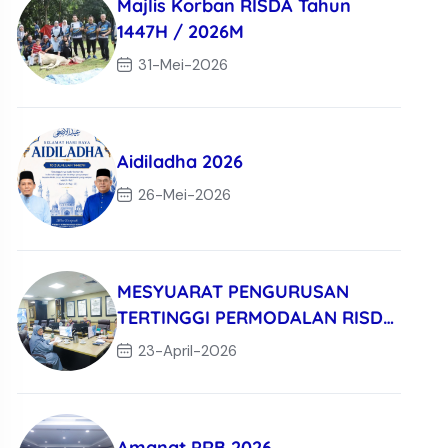
Majlis Korban RISDA Tahun
1447H / 2026M
31-Mei-2026
Aidiladha 2026
26-Mei-2026
MESYUARAT PENGURUSAN
TERTINGGI PERMODALAN RISDA
BERHAD KALI KE-3/
23-April-2026
Amanat PRB 2026