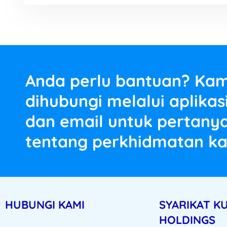
Anda perlu bantuan? Kam
dihubungi melalui aplika
dan email untuk pertanya
tentang perkhidmatan ka
HUBUNGI KAMI
SYARIKAT K
HOLDINGS