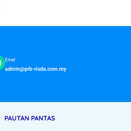
Emel
admin@prb-risda.com.my
PAUTAN PANTAS