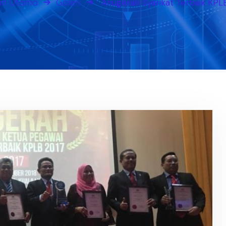
n Utama
Galeri
Anugerah Syarikat Terbaik KPL