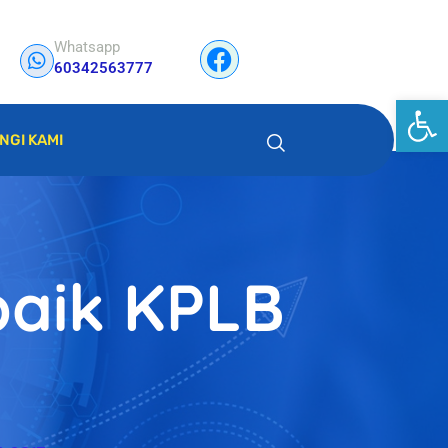
Whatsapp
60342563777
Op
NGI KAMI
baik KPLB