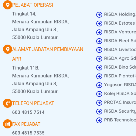
PEJABAT OPERASI
Tingkat 14,
RISDA Holding
Menara Kumpulan RISDA,
RISDA Estates
Jalan Ampang Ulu 3 ,
RISDA Venture
55000 Kuala Lumpur.
RISDA Fleet S
ALAMAT JABATAN PEMBIAYAAN
RISDA Livesto
RISDA Agro Sd
APR
RISDA Bina Sdn
Tingkat 11B,
Menara Kumpulan RISDA,
RISDA Plantati
Jalan Ampang Ulu 3,
Yayasan RISD
55000 Kuala Lumpur.
Kolej RISDA Sd
PROTAC Insura
TELEFON PEJABAT
RISDA Security
603 4815 7514
PRB Technology
FAX PEJABAT
603 4815 7535