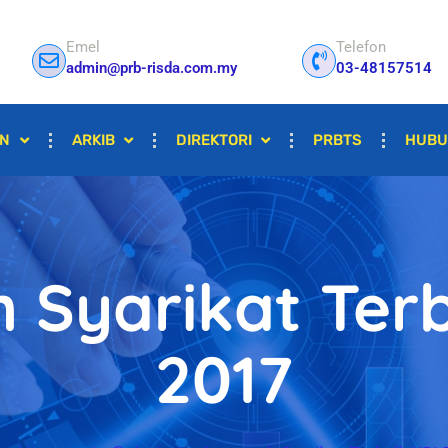
Emel
Telefon
admin@prb-risda.com.my
03-48157514
AN
ARKIB
DIREKTORI
PRBTS
HUBU
 Syarikat Ter
2017