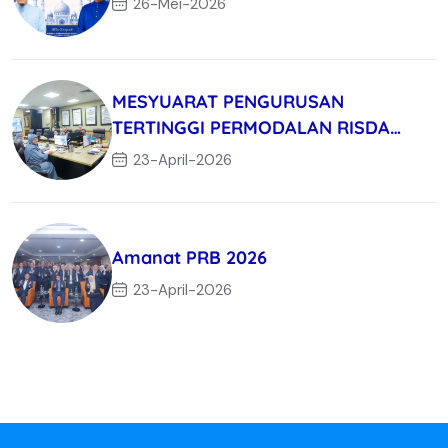
26-Mei-2026
MESYUARAT PENGURUSAN
TERTINGGI PERMODALAN RISDA
BERHAD KALI KE-3/
23-April-2026
Amanat PRB 2026
23-April-2026